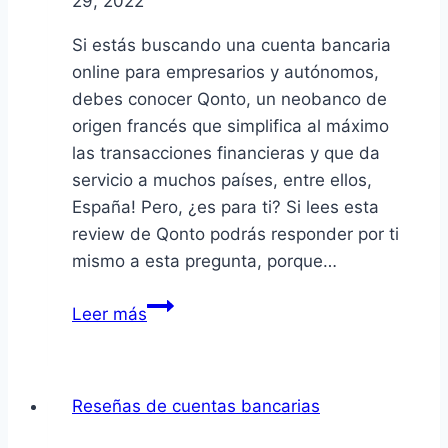
29, 2022
de
15
Si estás buscando una cuenta bancaria
años
online para empresarios y autónomos,
debes conocer Qonto, un neobanco de
origen francés que simplifica al máximo
las transacciones financieras y que da
servicio a muchos países, entre ellos,
España! Pero, ¿es para ti? Si lees esta
review de Qonto podrás responder por ti
mismo a esta pregunta, porque…
Qonto:
Leer más
Opinión
y
Análisis
Reseñas de cuentas bancarias