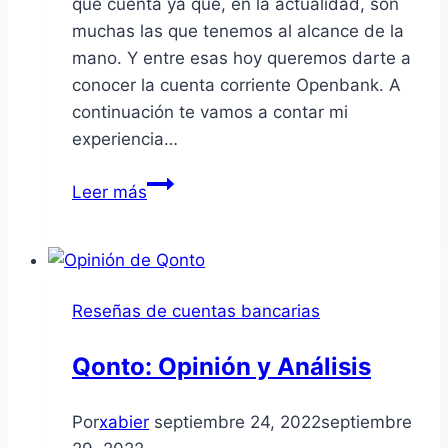
qué cuenta ya que, en la actualidad, son
muchas las que tenemos al alcance de la
mano. Y entre esas hoy queremos darte a
conocer la cuenta corriente Openbank. A
continuación te vamos a contar mi
experiencia…
Mi
Leer más
opinión
de
la
Cuenta
Reseñas de cuentas bancarias
corriente
Openbank
Qonto: Opinión y Análisis
tras
utilizarla
Por
xabier
septiembre 24, 2022
septiembre
más