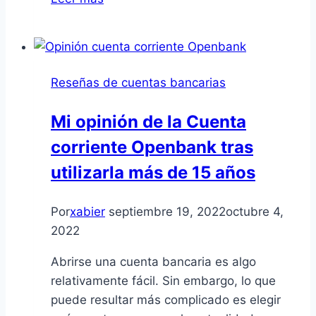
de
Bunq,
el
Neobanco
Reseñas de cuentas bancarias
holandes
Mi opinión de la Cuenta
corriente Openbank tras
utilizarla más de 15 años
Por
xabier
septiembre 19, 2022
octubre 4,
2022
Abrirse una cuenta bancaria es algo
relativamente fácil. Sin embargo, lo que
puede resultar más complicado es elegir