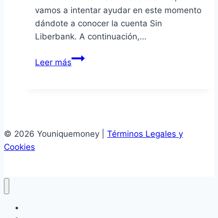
vamos a intentar ayudar en este momento
dándote a conocer la cuenta Sin
Liberbank. A continuación,…
Opinión
Leer más
de
la
Cuenta
Sin
Liberbank
© 2026 Youniquemoney |
Términos Legales y
online
Cookies
Mejores Brokers