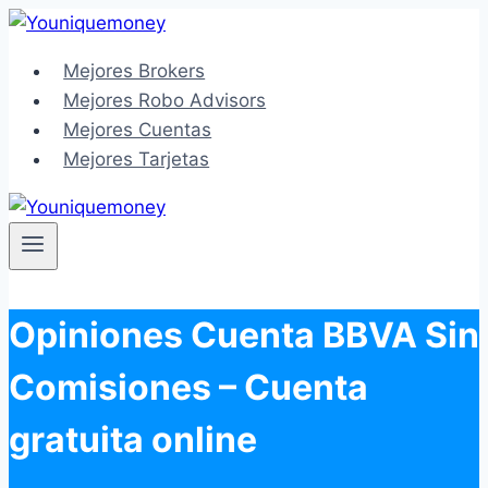
Saltar
al
Mejores Brokers
contenido
Mejores Robo Advisors
Mejores Cuentas
Mejores Tarjetas
Opiniones Cuenta BBVA Sin
Comisiones – Cuenta
gratuita online